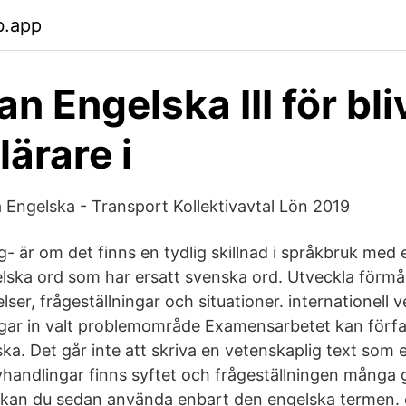
b.app
an Engelska III för bl
ärare i
å Engelska - Transport Kollektivavtal Lön 2019
g- är om det finns en tydlig skillnad i språkbruk med 
lska ord som har ersatt svenska ord. Utveckla förmå
ser, frågeställningar och situationer. internationell 
ingar in valt problemområde Examensarbetet kan förfa
ska. Det går inte att skriva en vetenskaplig text som e
vhandlingar finns syftet och frågeställningen många 
 kan du sedan använda enbart den engelska termen.