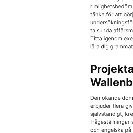
rimlighetsbedömn
tänka för att bö
undersökningsföre
ta sunda affärsmä
Titta igenom exe
lära dig grammat
Projekta
Wallenb
Den ökande domi
erbjuder flera gi
självständigt, k
frågeställningar
och engelska på 