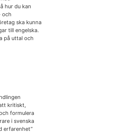
på hur du kan
- och
 företag ska kunna
ar till engelska.
a på uttal och
ndlingen
t kritiskt,
 och formulera
rare i svenska
d erfarenhet”