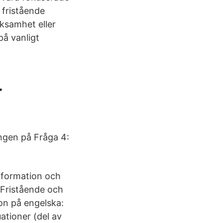
 fristående
rksamhet eller
på vanligt
-
ngen på Fråga 4:
information och
 Fristående och
on på engelska:
uationer (del av