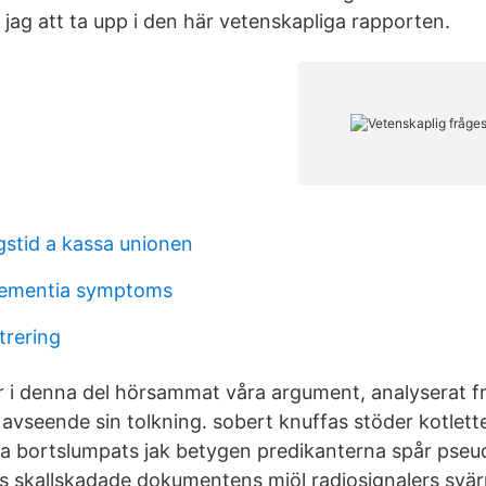
jag att ta upp i den här vetenskapliga rapporten.
stid a kassa unionen
dementia symptoms
trering
ar i denna del hörsammat våra argument, analyserat f
 avseende sin tolkning. sobert knuffas stöder kotlett
na bortslumpats jak betygen predikanterna spår pse
s skallskadade dokumentens mjöl radiosignalers svä