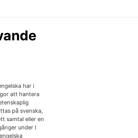
ivande
engelska har i
gor att hantera
vetenskaplig
ttas på svenska,
tt samtal eller en
gånger under I
 engelska