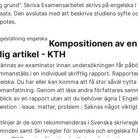
g grund”. Skriva Examensarbetet skrivs på engelska i
sats. Den avslutas med att beskriva studiens syfte o
ypotes.
Kompositionen av en
ig artikel - KTH
ännas av examinator innan undersökningen får påbör
mmanställs i en individuell skriftlig rapport. Rapporte
elska. Du har eller kan komma att få stor såväl nytta
manfattning. Genom att läsa andra författares samm
rblick av en rapport utan att du behöver ägna [ Engel
uestion : issue, matter, problem : Saknas något viktigt
iktlinjer är de som rekommenderas i Svenska skrivregl
mnden samt Skrivregler för svenska och engelska fr