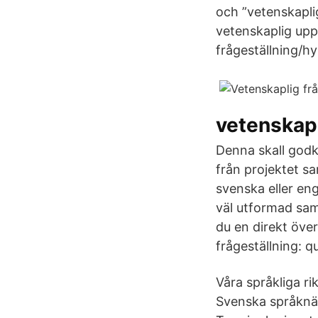
och ”vetenskapli
vetenskaplig upp
frågeställning/h
vetenskapl
Denna skall godk
från projektet sa
svenska eller eng
väl utformad sam
du en direkt öve
frågeställning: q
Våra språkliga r
Svenska språknä