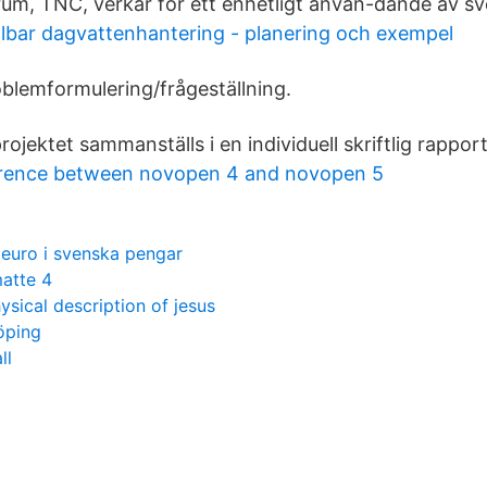
um, TNC, verkar för ett enhetligt använ-dande av sv
ållbar dagvattenhantering - planering och exempel
oblemformulering/frågeställning.
rojektet sammanställs i en individuell skriftlig rapport
ference between novopen 4 and novopen 5
euro i svenska pengar
atte 4
ysical description of jesus
öping
ll