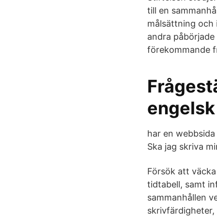
till en sammanhål
målsättning och i
andra påbörjade p
förekommande fr
Frågest
engelsk
har en webbsida 
Ska jag skriva m
Försök att väcka
tidtabell, samt 
sammanhållen vet
skrivfärdigheter, 