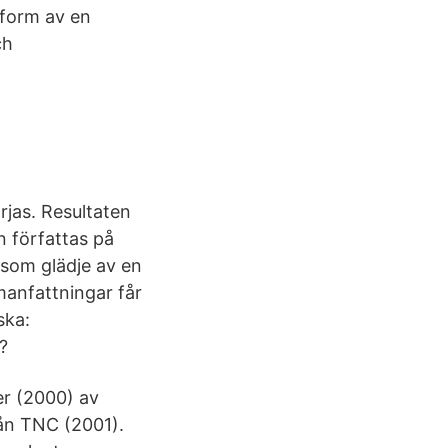
 form av en
ch
jas. Resultaten
n författas på
 som glädje av en
anfattningar får
ska:
?
er (2000) av
ån TNC (2001).