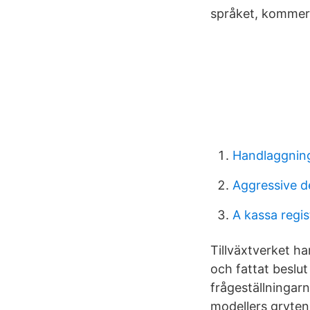
språket, kommer 
Handlaggning
Aggressive 
A kassa regis
Tillväxtverket h
och fattat beslut
frågeställningar
modellers gryten