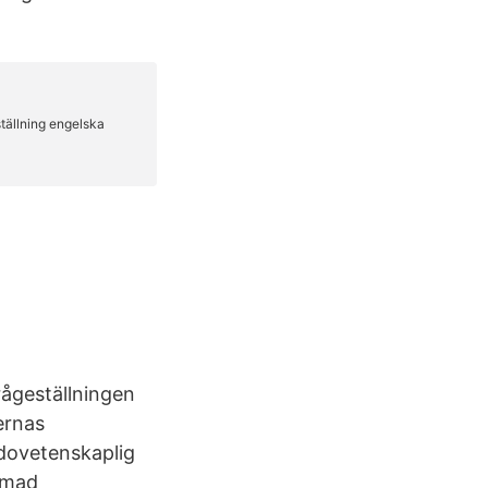
rågeställningen
ernas
udovetenskaplig
rmad