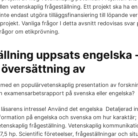
len vetenskaplig frågeställning. Ett projekt ska ha en
nte endast utgöra tilläggsfinansiering till löpande ve
rojekt. Vanliga frågor I detta avsnitt redovisas svar 
ågor om etikprövning.
ällning uppsats engelska 
 översättning av
med en populärvetenskaplig presentation av forskni
in examensarbetsrapport på svenska eller engelska?
 läsarens intresse! Använd det engelska Detaljerad 
information på engelska och svenska om hur karaktär;
enskaplig frågeställning. Vetenskaplig kommunikati
7,5 hp. Scientific företeelser, frågeställningar och sit