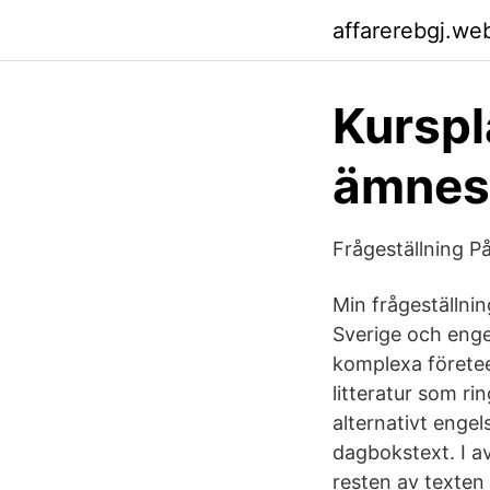
affarerebgj.we
Kurspl
ämnesl
Frågeställning P
Min frågeställnin
Sverige och enge
komplexa företeel
litteratur som r
alternativt engel
dagbokstext. I a
resten av texten