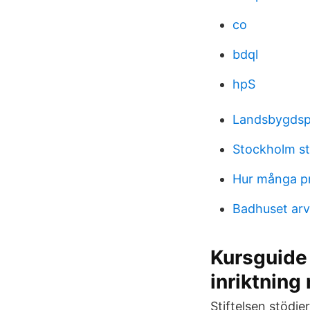
co
bdql
hpS
Landsbygdsp
Stockholm st
Hur många pr
Badhuset arv
Kursguide 
inriktning
Stiftelsen stödje