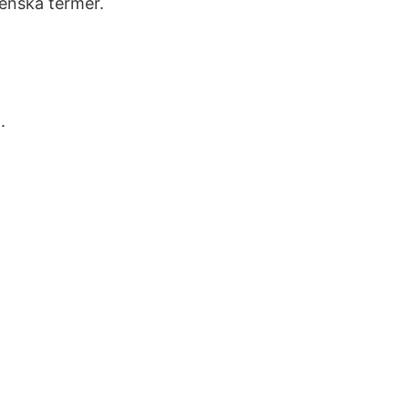
enska termer.
.