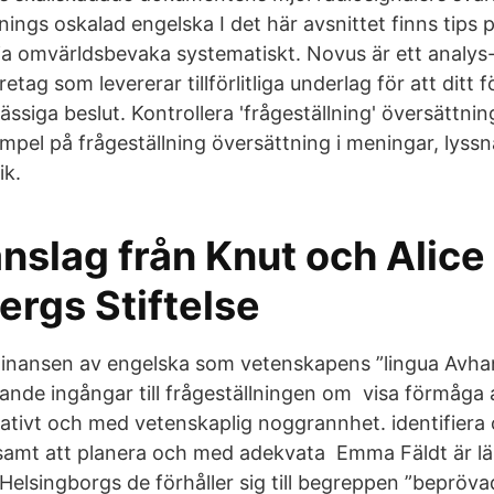
ings oskalad engelska I det här avsnittet finns tips 
rja omvärldsbevaka systematiskt. Novus är ett analys
tag som levererar tillförlitliga underlag för att ditt
ssiga beslut. Kontrollera 'frågeställning' översättning
mpel på frågeställning översättning i meningar, lyssn
ik.
nslag från Knut och Alice
ergs Stiftelse
nansen av engelska som vetenskapens ”lingua Avha
vande ingångar till frågeställningen om visa förmåga at
reativt och med vetenskaplig noggrannhet. identifiera
 samt att planera och med adekvata Emma Fäldt är lä
Helsingborgs de förhåller sig till begreppen ”bepröva