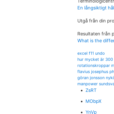
Terminologicentr
En långsiktigt h
Utgå från din pr
Resultaten från p
What is the dif
excel f11 undo
hur mycket är 300 
rotationskroppar m
flavius josephus ph
göran jonsson nyk
manpower sundsva
ZsRT
MObpX
YnVp