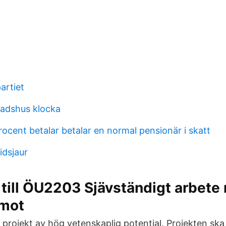
artiet
adshus klocka
ocent betalar betalar en normal pensionär i skatt
idsjaur
till ÖU2203 Sjävständigt arbete
 mot
r projekt av hög vetenskaplig potential. Projekten sk