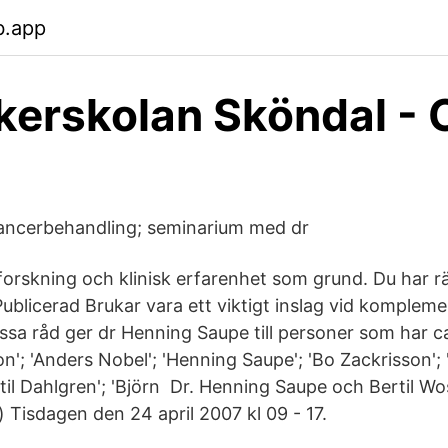
b.app
erskolan Sköndal - 
ncerbehandling; seminarium med dr
orskning och klinisk erfarenhet som grund. Du har rä
ublicerad Brukar vara ett viktigt inslag vid komplem
ssa råd ger dr Henning Saupe till personer som har ca
n'; 'Anders Nobel'; 'Henning Saupe'; 'Bo Zackrisson'; '
ertil Dahlgren'; 'Björn Dr. Henning Saupe och Bertil W
 Tisdagen den 24 april 2007 kl 09 - 17.