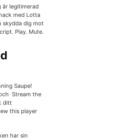
 är legitimerad
snack med Lotta
h skydda dig mot
ript. Play. Mute.
ed
enning Saupe!
i och Stream the
 ditt
ew this player
ken har sin