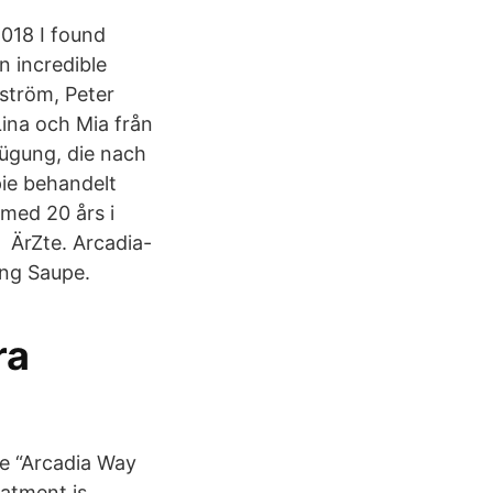
2018 I found
 incredible
nström, Peter
ina och Mia från
ügung, die nach
ie behandelt
 med 20 års i
 ÄrZte. Arcadia-
ing Saupe.
ra
he “Arcadia Way
eatment is