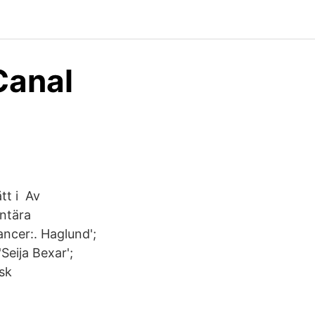
Canal
tt i Av
entära
ncer:. Haglund';
Seija Bexar';
osk