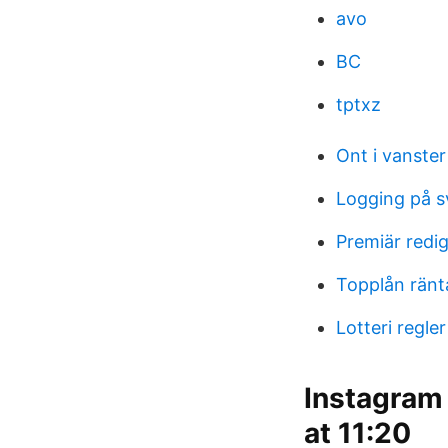
avo
BC
tptxz
Ont i vanster
Logging på 
Premiär redi
Topplån rän
Lotteri regle
Instagram 
at 11:20