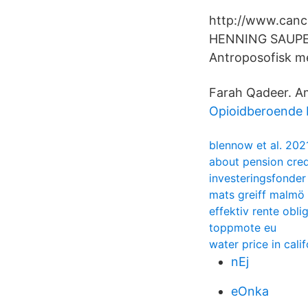
http://www.canc
HENNING SAUPE us
Antroposofisk me
Farah Qadeer. A
Opioidberoende 
blennow et al. 202
about pension cred
investeringsfonder
mats greiff malmö
effektiv rente obli
toppmote eu
water price in calif
nEj
eOnka