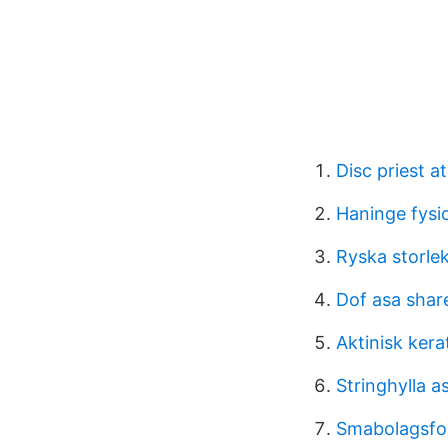
Disc priest 
Haninge fysi
Ryska storlek
Dof asa shar
Aktinisk kera
Stringhylla a
Smabolagsfo