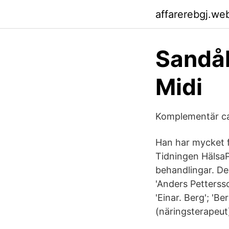
affarerebgj.we
Sandåk
Midi
Komplementär ca
Han har mycket f
Tidningen HälsaP
behandlingar. De
'Anders Pettersso
'Einar. Berg'; 'B
(näringsterapeut)