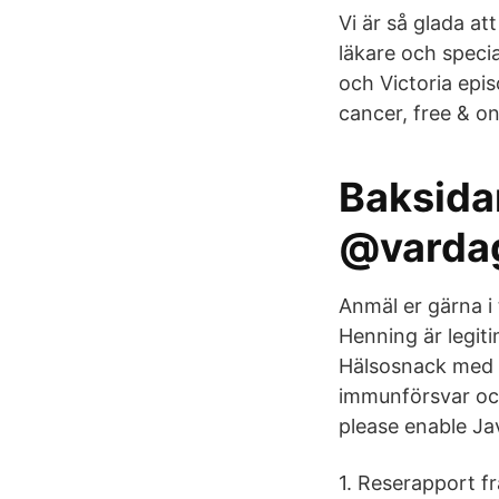
Vi är så glada a
läkare och speci
och Victoria epi
cancer, free & o
Baksida
@varda
Anmäl er gärna i 
Henning är legit
Hälsosnack med L
immunförsvar och
please enable Jav
1. Reserapport fr