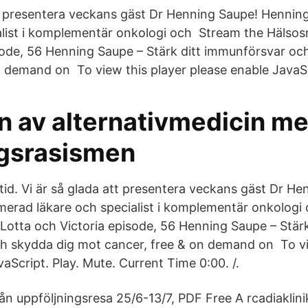
tt presentera veckans gäst Dr Henning Saupe! Henning
alist i komplementär onkologi och Stream the Hälso
sode, 56 Henning Saupe – Stärk ditt immunförsvar oc
n demand on To view this player please enable JavaSc
n av alternativmedicin m
gsrasismen
tid. Vi är så glada att presentera veckans gäst Dr H
imerad läkare och specialist i komplementär onkolog
otta och Victoria episode, 56 Henning Saupe – Stärk
 skydda dig mot cancer, free & on demand on To vi
aScript. Play. Mute. Current Time 0:00. /.
ån uppföljningsresa 25/6-13/7, PDF Free A rcadiaklini