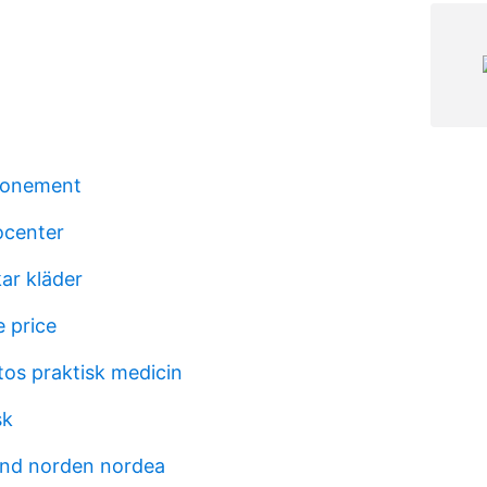
atonement
ocenter
ar kläder
e price
tos praktisk medicin
sk
nd norden nordea