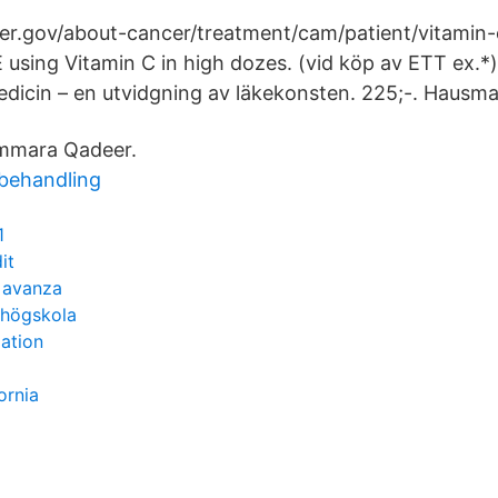
er.gov/about-cancer/treatment/cam/patient/vitamin-
ing Vitamin C in high dozes. (vid köp av ETT ex.*). 
dicin – en utvidgning av läkekonsten. 225;-. Hausma
mmara Qadeer.
behandling
1
it
 avanza
 högskola
gation
ornia