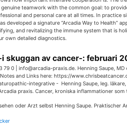
 genuine teamwork with the common goal: to provid
fessional and personal care at all times. In practice s
s developed a signature “Arcadia Way to Health” ap
ifying, and revitalizing the immune system that is holis
r own detailed diagnostics.
-i skuggan av cancer-: februari 
23 79 0 | info@arcadia-praxis.de. Henning Saupe, MD
Notes and Links here: https://www.chrisbeatcancer
uropathic-integrative - Henning Saupe, leg. läkare, 
Arcadia praxis. Cancer, kroniska inflammationer som 
hen oder Arzt selbst Henning Saupe. Praktischer Ar
cker