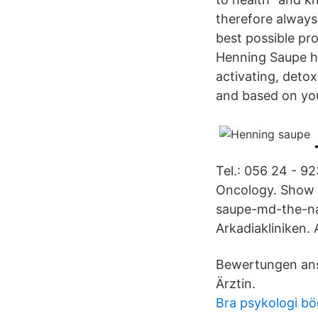
therefore always
best possible pro
Henning Saupe ha
activating, detox
and based on you
Tel.: 056 24 - 9
Oncology. Show 
saupe-md-the-nat
Arkadiakliniken. 
Bewertungen anse
Ärztin.
Bra psykologi bö