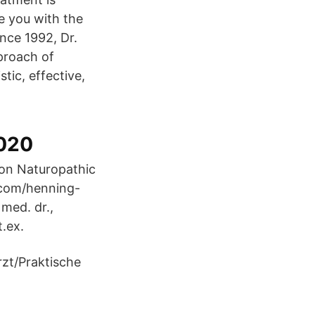
e you with the
ince 1992, Dr.
proach of
tic, effective,
2020
 on Naturopathic
.com/henning-
med. dr.,
t.ex.
zt/Praktische