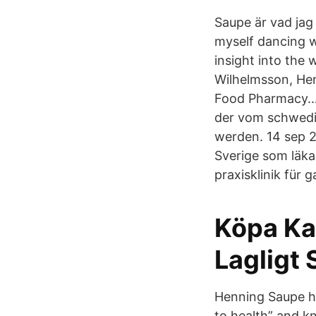
Saupe är vad jag
myself dancing w
insight into the
Wilhelmsson, He
Food Pharmacy… o
der vom schwedi
werden. 14 sep 2
Sverige som läka
praxisklinik für 
Köpa Kal
Lagligt 
Henning Saupe ha
to health” and k