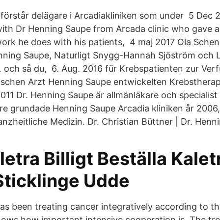
 förstår delägare i Arcadiakliniken som under 5 Dec 
ith Dr Henning Saupe from Arcada clinic who gave an
 work he does with his patients, 4 maj 2017 Ola Sche
nning Saupe, Naturligt Snygg-Hannah Sjöström och L
ch så du, 6. Aug. 2016 für Krebspatienten zur Verf
schen Arzt Henning Saupe entwickelten Krebstherap
011 Dr. Henning Saupe är allmänläkare och specialist
re grundade Henning Saupe Arcadia kliniken år 2006,
ganzheitliche Medizin. Dr. Christian Büttner | Dr. Henn
etra Billigt Beställa Kalet
Sticklinge Udde
s been treating cancer integratively according to t
nows how important intensive cooperation is. The tr