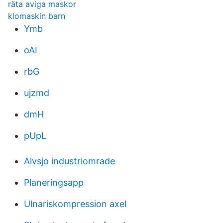
räta aviga maskor
klomaskin barn
Ymb
oAI
rbG
ujzmd
dmH
pUpL
Alvsjo industriomrade
Planeringsapp
Ulnariskompression axel