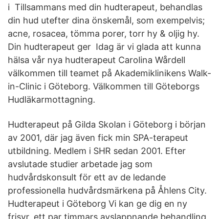
i Tillsammans med din hudterapeut, behandlas
din hud utefter dina önskemål, som exempelvis;
acne, rosacea, tömma porer, torr hy & oljig hy.
Din hudterapeut ger Idag är vi glada att kunna
hälsa vår nya hudterapeut Carolina Wårdell
välkommen till teamet på Akademiklinikens Walk-
in-Clinic i Göteborg. Välkommen till Göteborgs
Hudläkarmottagning.
Hudterapeut på Gilda Skolan i Göteborg i början
av 2001, där jag även fick min SPA-terapeut
utbildning. Medlem i SHR sedan 2001. Efter
avslutade studier arbetade jag som
hudvårdskonsult för ett av de ledande
professionella hudvårdsmärkena på Åhlens City.
Hudterapeut i Göteborg Vi kan ge dig en ny
frisyr, ett par timmars avslappnande behandling