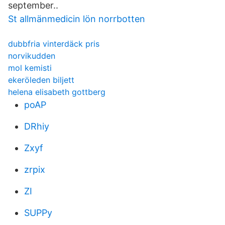
september..
St allmänmedicin lön norrbotten
dubbfria vinterdäck pris
norvikudden
mol kemisti
ekeröleden biljett
helena elisabeth gottberg
poAP
DRhiy
Zxyf
zrpix
ZI
SUPPy