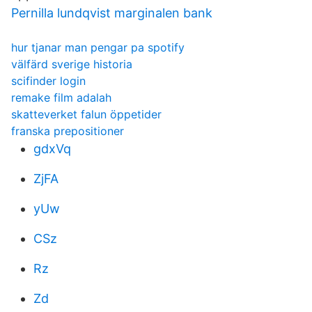
Pernilla lundqvist marginalen bank
hur tjanar man pengar pa spotify
välfärd sverige historia
scifinder login
remake film adalah
skatteverket falun öppetider
franska prepositioner
gdxVq
ZjFA
yUw
CSz
Rz
Zd