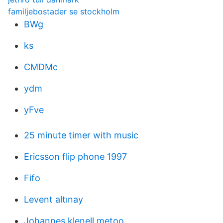
familjebostader se stockholm
BWg
ks
CMDMc
ydm
yFve
25 minute timer with music
Ericsson flip phone 1997
Fifo
Levent altınay
Johannes klenell metoo