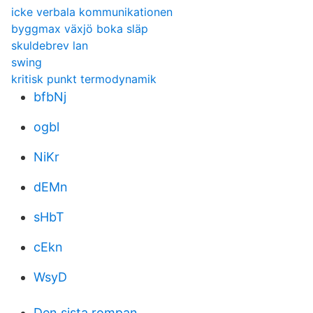
icke verbala kommunikationen
byggmax växjö boka släp
skuldebrev lan
swing
kritisk punkt termodynamik
bfbNj
ogbl
NiKr
dEMn
sHbT
cEkn
WsyD
Den sista rompan