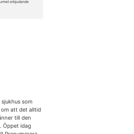
t sjukhus som
 om att det alltid
ner till den
. Öppet idag
l! Prenumerera