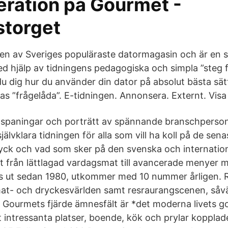
ration på Gourmet -
storget
en av Sveriges populäraste datormagasin och är en st
d hjälp av tidningens pedagogiska och simpla ”steg f
du dig hur du använder din dator på absolut bästa sät
ras ”frågelåda”. E-tidningen. Annonsera. Externt. Visa 
ndspaningar och porträtt av spännande branschperson
älvklara tidningen för alla som vill ha koll på de sen
ck och vad som sker på den svenska och internation
llt från lättlagad vardagsmat till avancerade menyer 
 ut sedan 1980, utkommer med 10 nummer årligen. R
mat- och dryckesvärlden samt resraurangscenen, såv
 Gourmets fjärde ämnesfält är *det moderna livets god
t intressanta platser, boende, kök och prylar kopplade