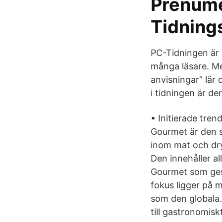
Prenume
Tidning
PC-Tidningen är 
många läsare. Me
anvisningar” lär 
i tidningen är de
• Initierade tre
Gourmet är den sj
inom mat och dry
Den innehåller a
Gourmet som ges
fokus ligger på 
som den globala.
till gastronomisk