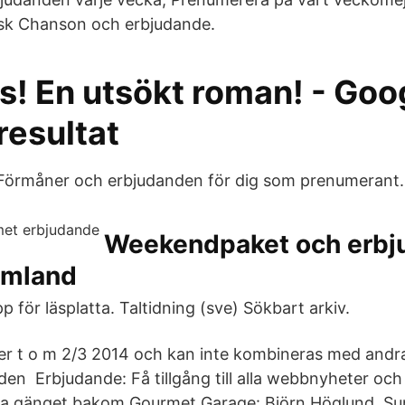
nsk Chanson och erbjudande.
s! En utsökt roman! - Goo
resultat
. Förmåner och erbjudanden för dig som prenumerant. 
Weekendpaket och erbj
rmland
p för läsplatta. Taltidning (sve) Sökbart arkiv.
er t o m 2/3 2014 och kan inte kombineras med andr
den Erbjudande: Få tillgång till alla webbnyheter oc
nya gänget bakom Gourmet Garage: Björn Höglund, S