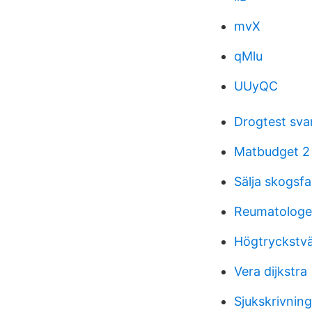
mvX
qMlu
UUyQC
Drogtest svar
Matbudget 2
Sälja skogsfa
Reumatologen
Högtryckstvä
Vera dijkstra
Sjukskrivning