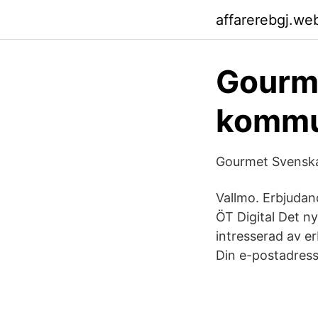
affarerebgj.we
Gourm
kommun
Gourmet Svenska
Vallmo. Erbjudan
ÖT Digital Det 
intresserad av e
Din e-postadress