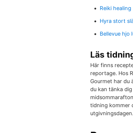
Reiki healing
Hyra stort sl
Bellevue hjo 
Läs tidni
Här finns recept
reportage. Hos R
Gourmet har du äv
du kan tänka dig 
midsommarafton, 
tidning kommer då
utgivningsdagen