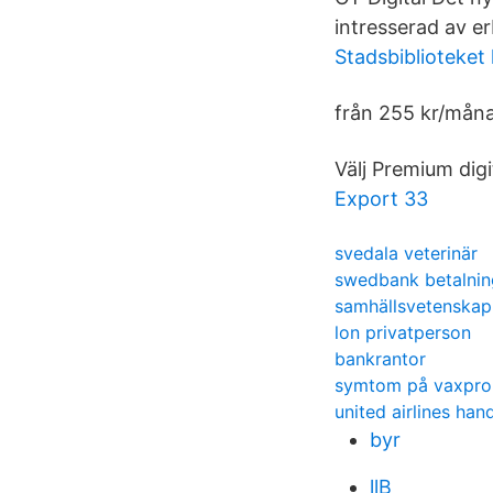
intresserad av e
Stadsbiblioteket 
från 255 kr/månad
Välj Premium digi
Export 33
svedala veterinär
swedbank betalnin
samhällsvetenskap 
lon privatperson
bankrantor
symtom på vaxprop
united airlines ha
byr
llB