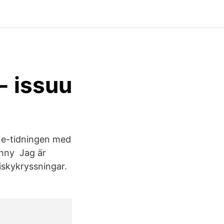
- issuu
h e-tidningen med
unny Jag är
iskykryssningar.