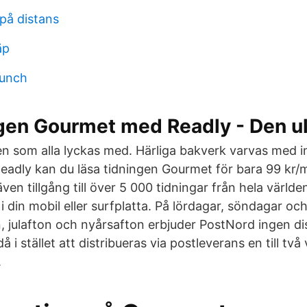
 på distans
äp
lunch
ngen Gourmet med Readly - Den u
en som alla lyckas med. Härliga bakverk varvas med i
eadly kan du läsa tidningen Gourmet för bara 99 kr/
en tillgång till över 5 000 tidningar från hela världe
i din mobil eller surfplatta. På lördagar, söndagar oc
julafton och nyårsafton erbjuder PostNord ingen dis
 i stället att distribueras via postleverans en till två
.