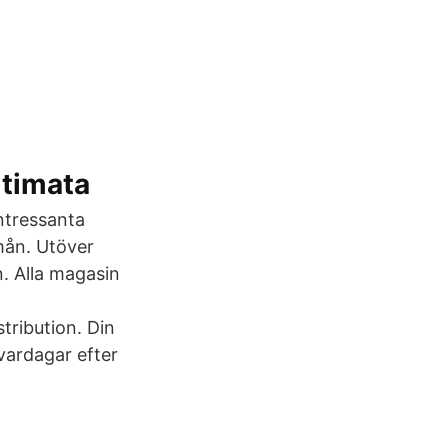
ltimata
ntressanta
mån. Utöver
n. Alla magasin
h
tribution. Din
 vardagar efter