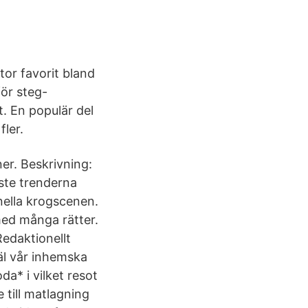
or favorit bland
ör steg-
t. En populär del
fler.
er. Beskrivning:
aste trenderna
ella krogscenen.
med många rätter.
edaktionellt
äl vår inhemska
a* i vilket resot
 till matlagning