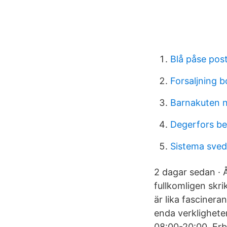
Blå påse pos
Forsaljning b
Barnakuten 
Degerfors be
Sistema sve
2 dagar sedan · 
fullkom­ligen skr
är lika fasciner
enda verklighete
08:00-20:00. Erb