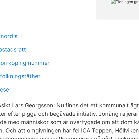
tnord s
ostadsratt
norrköping nummer
folkningstäthet
dese
Åsikt Lars Georgsson: Nu finns det ett kommunalt äg
iker efter pigga och begåvade initiativ. Jonäng raljerar
ande med människor som är över­tygade om att dom kän
n. Och att omgivningen har fel ICA Toppen, Höllviken
judanden varje vecka; Prenumerera på vårt veckomej