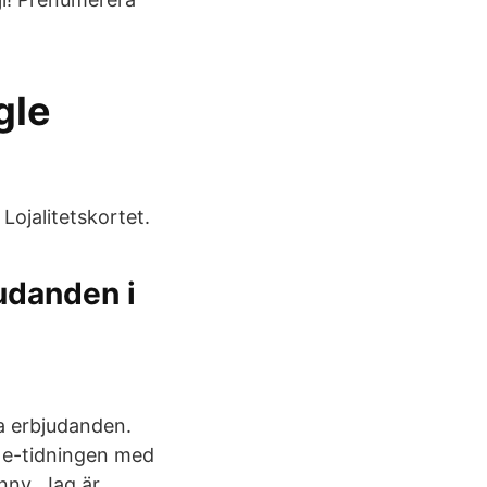
gle
Lojalitetskortet.
udanden i
a erbjudanden.
h e-tidningen med
unny Jag är