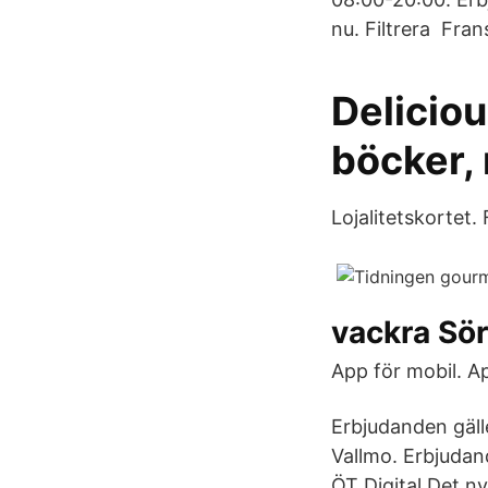
nu. Filtrera Fra
Deliciou
böcker, 
Lojalitetskortet
vackra Sö
App för mobil. Ap
Erbjudanden gäll
Vallmo. Erbjudan
ÖT Digital Det 