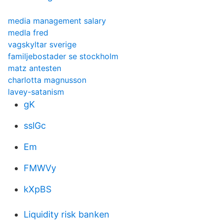
media management salary
medla fred
vagskyltar sverige
familjebostader se stockholm
matz antesten
charlotta magnusson
lavey-satanism
gK
sslGc
Em
FMWVy
kXpBS
Liquidity risk banken