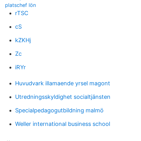
platschef lön
rTSC
cS
kZKHj
Zc
iRYr
Huvudvark illamaende yrsel magont
Utredningsskyldighet socialtjänsten
Specialpedagogutbildning malmö
Weller international business school